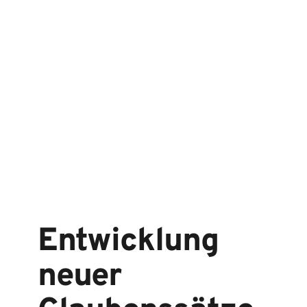
Weiterentwicklung limitieren. Erst 
wenn diese klar sind, können Ziele in 
Bezug auf die Kariere, die Beziehung 
oder die Gesundheit ins Auge gefasst 
werden.
Entwicklung 
neuer 